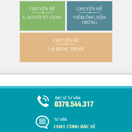
CHUYÊN ĐỀ
CHUYÊN ĐỀ
U XƠ CỔ TỬ CUNG
VIÊM ỐNG DẪN
TRỨNG
CHUYÊN ĐỀ
VÁ MÀNG TRINH