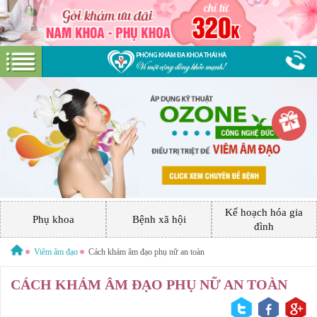
Hotline:
0379 544 317
Miễn phí tư vấn
GIỚI THIỆU VỀ PHÒNG KHÁM
GIỚI THIỆU
CƠ SỞ VẬT CHẤT
Kế hoạch hóa gia
GÓI DỊCH VỤ
Phụ khoa
Bệnh xã hội
đình
PHỤ KHOA
HƯỚNG DẪN VÀ CHI PHÍ
Viêm âm đạo
Cách khám âm đạo phụ nữ an toàn
ĐẶT LỊCH HẸN KHÁM
CÁCH KHÁM ÂM ĐẠO PHỤ NỮ AN TOÀN
BỆNH XÃ HỘI
ĐƯỜNG TỚI PHÒNG KHÁM