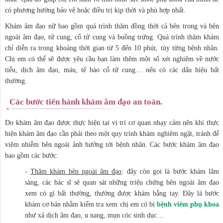
có phương hướng bảo vệ hoặc điều trị kịp thời và phù hợp nhất.
Khám âm đạo nữ bao gồm quá trình thăm đồng thời cả bên trong và bên
ngoài âm đạo, tử cung, cổ tử cung và buồng trứng. Quá trình thăm khám
chỉ diễn ra trong khoảng thời gian từ 5 đến 10 phút, tùy từng bệnh nhân.
Chị em có thể sẽ được yêu cầu bạn làm thêm một số xét nghiệm về nước
tiểu, dịch âm đạo, máu, tế bào cổ tử cung… nếu có các dấu hiệu bất
thường.
Các bước tiến hành khám âm đạo an toàn.
Do khám âm đạo được thực hiện tại vị trí cơ quan nhạy cảm nên khi thực
hiện khám âm đạo cần phải theo một quy trình khám nghiêm ngặt, tránh để
viêm nhiễm bên ngoài ảnh hưởng tới bệnh nhân. Các bước khám âm đạo
bao gồm các bước:
-
Thăm khám bên ngoài âm đạo
: đây còn gọi là bước khám lâm
sàng, các bác sĩ sẽ quan sát những triệu chứng bên ngoài âm đạo
xem có gì bất thường, thường được khám bằng tay. Đây là bước
khám cơ bản nhằm kiểm tra xem chị em có bị
bệnh viêm phụ khoa
như xả dịch âm đạo, u nang, mụn cóc sinh dục…