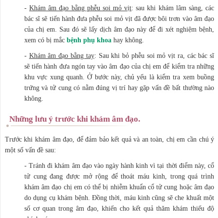
-
Khám âm đạo bằng phễu soi mỏ vịt
: sau khi khám lâm sàng, các
bác sĩ sẽ tiến hành đưa phễu soi mỏ vịt đã được bôi trơn vào âm đạo
của chị em. Sau đó sẽ lấy dịch âm đạo này để đi xét nghiệm bệnh,
xem có bị mắc
bệnh phụ khoa
hay không.
-
Khám âm đạo bằng tay
: Sau khi bỏ phễu soi mỏ vịt ra, các bác sĩ
sẽ tiến hành đưa ngón tay vào âm đạo của chị em để kiểm tra những
khu vực xung quanh. Ở bước này, chủ yếu là kiểm tra xem buồng
trứng và tử cung có nằm đúng vị trí hay gặp vấn đề bất thường nào
không.
Những lưu ý trước khi khám âm đạo.
Trước khi khám âm đạo, để đảm bảo kết quả và an toàn, chị em cần chú ý
một số vấn đề sau:
- Tránh đi khám âm đạo vào ngày hành kinh vì tại thời điểm này, cổ
tử cung đang được mở rộng để thoát máu kinh, trong quá trình
khám âm đạo chị em có thể bị nhiễm khuẩn cổ tử cung hoặc âm đạo
do dụng cụ khám bệnh. Đồng thời, máu kinh cũng sẽ che khuất một
số cơ quan trong âm đạo, khiến cho kết quả thăm khám thiếu độ