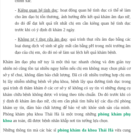
chính xác.
-
Kiêng quan hệ tình dục
: hoạt động quan hệ tình dục có thể sẽ làm
cho âm đạo bị tổn thương, ảnh hưởng đến kết quả khám âm đạo nữ,
do đó để đạt kết quả tốt nhất chị em cần kiêng quan hệ tình dục
trước khi có ý định đi khám 2 ngày.
-
Không tự ý thụt rửa âm đạo
: quá trình thụt rửa âm đạo bằng các
loại dung dịch vệ sinh sẽ gây mất cân bằng pH trong môi trường âm
đạo của chị em, do đó nó sẽ làm sai lệch kết quả khám bệnh.
Khám âm đạo phụ nữ tuy là một thủ tục nhanh chóng và đơn giản tuy
nhiên nó cũng tồn tại nhiều nguy hiểm nếu chị em không may chọn phải cơ
sở y tế chui, không đảm bảo chất lượng. Đã có rất nhiều trường hợp chị em
bị lây nhiễm những bệnh về phụ khoa, bệnh lây qua đường tình dục trong
quá trình đi thăm khám ở các cơ sở y tế không có uy tín vì những dụng cụ
khám chữa bệnh không được vô trùng theo tiêu chuẩn. Do đó trước khi có
ý định đi khám âm đạo nữ, chị em cần phải tìm hiều kỹ các địa chỉ phòng
khám uy tín, đảm bảo chất lượng để bảo vệ sức khỏe sinh sản của mình.
Phòng khám phụ khoa Thái Hà là một trong những
phòng khám phụ
khoa
an toàn, đã được bệnh nhân khắp nơi tin tưởng lựa chọn.
Những thông tin mà các bác sĩ
phòng khám đa khoa Thái Hà
vừa cung