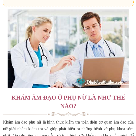
KHÁM ÂM ĐẠO Ở PHỤ NỮ LÀ NHƯ THẾ
NÀO?
Khám âm đạo phụ nữ là hình thức kiểm tra toàn diện cơ quan âm đạo của
nữ giới nhằm kiểm tra và giúp phát hiện ra những bệnh về phụ khoa sớm
nhất. Qua đó giúp chị em nắm rõ tình hình sức khỏe phụ khoa của mình để