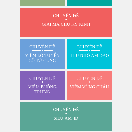
CHUYÊN ĐỀ
GIẢI MÃ CHU KỲ KINH
CHUYÊN ĐỀ
CHUYÊN ĐỀ
VIÊM LỘ TUYẾN
THU NHỎ ÂM ĐẠO
CỔ TỬ CUNG
CHUYÊN ĐỀ
CHUYÊN ĐỀ
VIÊM BUỒNG
VIÊM VÙNG CHẬU
TRỨNG
CHUYÊN ĐỀ
SIÊU ÂM 4D