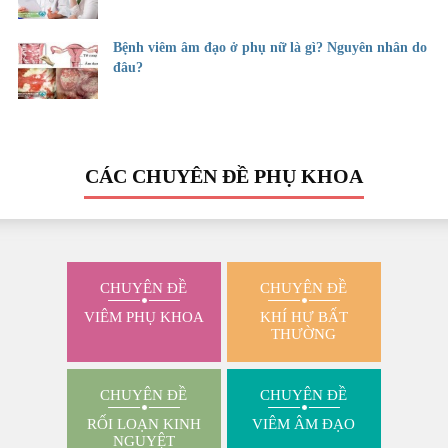
Bệnh viêm âm đạo ở phụ nữ là gì? Nguyên nhân do
đâu?
CÁC CHUYÊN ĐỀ PHỤ KHOA
CHUYÊN ĐỀ
CHUYÊN ĐỀ
VIÊM PHỤ KHOA
KHÍ HƯ BẤT
THƯỜNG
CHUYÊN ĐỀ
CHUYÊN ĐỀ
RỐI LOẠN KINH
VIÊM ÂM ĐẠO
NGUYỆT