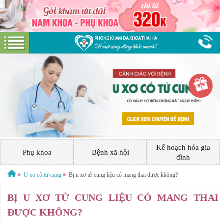
Hotline:
0379 544 317
Miễn phí tư vấn
GIỚI THIỆU VỀ PHÒNG KHÁM
GIỚI THIỆU
CƠ SỞ VẬT CHẤT
Kế hoạch hóa gia
GÓI DỊCH VỤ
Phụ khoa
Bệnh xã hội
đình
PHỤ KHOA
HƯỚNG DẪN VÀ CHI PHÍ
U xơ cổ tử cung
Bị u xơ tử cung liệu có mang thai được không?
ĐẶT LỊCH HẸN KHÁM
BỊ U XƠ TỬ CUNG LIỆU CÓ MANG THAI
BỆNH XÃ HỘI
ĐƯỜNG TỚI PHÒNG KHÁM
ĐƯỢC KHÔNG?