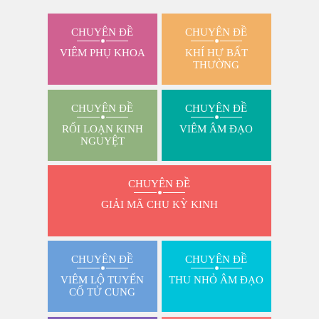
CHUYÊN ĐỀ
CHUYÊN ĐỀ
VIÊM PHỤ KHOA
KHÍ HƯ BẤT
THƯỜNG
CHUYÊN ĐỀ
CHUYÊN ĐỀ
RỐI LOẠN KINH
VIÊM ÂM ĐẠO
NGUYỆT
CHUYÊN ĐỀ
GIẢI MÃ CHU KỲ KINH
CHUYÊN ĐỀ
CHUYÊN ĐỀ
VIÊM LỘ TUYẾN
THU NHỎ ÂM ĐẠO
CỔ TỬ CUNG