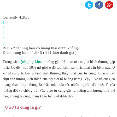
KẾ HOẠCH HÓA
Currently 4.28/5
GIA ĐÌNH
1
2
3
4
BỆNH HẬU MÔN
5
Bị u xơ tử cung liệu có mang thai được không?
Điểm trung bình:
4.3
/
5
(
981
lượt đánh giá )
Trong các
bệnh phụ khoa
thường gặp thì u xơ tử cung là bệnh thường gặp
nhất. Có đến hơn 50% nữ giới ở độ tuổi sinh sản mắc phải căn bệnh này. U
xơ tử cung là loại u lành tính thường thấy nhất của tử cung. Loại u này
chịu ảnh hưởng kích thích của nội tiết tố buồng trứng. Vậy u xơ tử cung có
mang thai được không là thắc mắc của rất nhiều người, đặc biệt là của
những đôi vợ chồng trẻ. Vậy u xơ tử cung gây ra những ảnh hưởng như thế
nào, chúng ta cùng tham khảo bài viết dưới đây.
U xơ tử cung là gì?