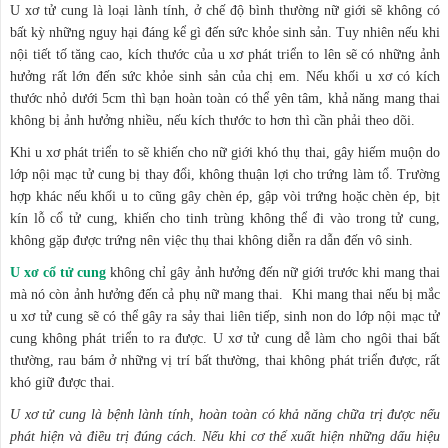
U xơ tử cung là loại lành tính, ở chế độ bình thường nữ giới sẽ không có
bất kỳ những nguy hại đáng kể gì đến sức khỏe sinh sản. Tuy nhiên nếu khi
nội tiết tố tăng cao, kích thước của u xơ phát triển to lên sẽ có những ảnh
hưởng rất lớn đến sức khỏe sinh sản của chị em. Nếu khối u xơ có kích
thước nhỏ dưới 5cm thì bạn hoàn toàn có thể yên tâm, khả năng mang thai
không bị ảnh hưởng nhiều, nếu kích thước to hơn thì cần phải theo dõi.
Khi u xơ phát triển to sẽ khiến cho nữ giới khó thụ thai, gây hiếm muộn do
lớp nội mạc tử cung bị thay đổi, không thuận lợi cho trứng làm tổ. Trường
hợp khác nếu khối u to cũng gây chèn ép, gập vòi trứng hoặc chèn ép, bịt
kín lỗ cổ tử cung, khiến cho tinh trùng không thể đi vào trong tử cung,
không gặp được trứng nên việc thụ thai không diễn ra dẫn đến vô sinh.
U xơ cổ tử cung
không chỉ gây ảnh hưởng đến nữ giới trước khi mang thai
mà nó còn ảnh hưởng đến cả phụ nữ mang thai. Khi mang thai nếu bị mắc
u xơ tử cung sẽ có thể gây ra sảy thai liên tiếp, sinh non do lớp nội mạc tử
cung không phát triển to ra được. U xơ tử cung dễ làm cho ngôi thai bất
thường, rau bám ở những vị trí bất thường, thai không phát triển được, rất
khó giữ được thai.
U xơ tử cung là bệnh lành tính, hoàn toàn có khả năng chữa trị được nếu
phát hiện và điều trị đúng cách. Nếu khi cơ thể xuất hiện những dấu hiệu