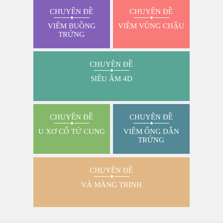
CHUYÊN ĐỀ
CHUYÊN ĐỀ
VIÊM BUỒNG
VIÊM VÙNG CHẬU
TRỨNG
CHUYÊN ĐỀ
SIÊU ÂM 4D
CHUYÊN ĐỀ
CHUYÊN ĐỀ
U XƠ CỔ TỬ CUNG
VIÊM ỐNG DẪN
TRỨNG
CHUYÊN ĐỀ
VÁ MÀNG TRINH