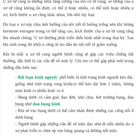
U xơ tử cung là những khối tăng cường của mô cơ tử cung, số lượng của u
xơ tử cũng không ổn định, có thể ít hoặc nhiều, có thể một hoặc nhiều u
xơ, kích thước u xơ cũng khác nhau, lớn nhỏ tùy loại.
Do loại u xơ này chịu ảnh hưởng của nội tiết tố buồng trứng nên khi lượng
hormone estrogen trong cơ thể tăng cao, kích thước của u xơ tử cung tăng
lên nhanh chóng. U xơ thường phát triển điển hình nhất trong thai kỳ. Sau
khi sinh xong thì khối u cũng sẽ teo dần do nội tiết tố giảm xuống.
Khi bị mắc u xơ tử cung người bệnh cũng sẽ gặp các triệu chứng bất
thường, đặc biệt là các vấn đề về sinh lý. Chị em có thể gặp phải một trong
những dấu hiệu sau:
-
Rối loạn kinh nguyệt
: phổ biến là tình trạng kinh nguyệt kéo dài,
giống như tình trạng rong kinh(có thể kéo dài hơn 2 tuần), lượng
máu kinh ra nhiều hoặc ra ít.
- Bụng dưới có cảm giác đau đớn, khó chịu, hơi trướng bụng, đau
bụng như
đau bụng kinh
.
- Khi sờ vào bụng dưới có thể cảm nhận được những cục cứng nổi ở
dưới bụng.
- Người bệnh gặp những vấn đề về niệu đạo như đi tiểu nhiều do u
xơ phát triển to chèn ép vào bàng quang và đường tiết niệu.