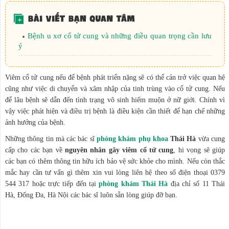
Bệnh u xơ cổ tử cung và những điều quan trọng cần lưu
ý
Viêm cổ tử cung nếu để bệnh phát triển nặng sẽ có thể cản trở việc quan hệ
cũng như việc di chuyển và xâm nhập của tinh trùng vào cổ tử cung. Nếu
để lâu bệnh sẽ dẫn đến tình trạng vô sinh hiếm muộn ở nữ giới. Chính vì
vậy việc phát hiện và điều trị bệnh là điều kiện cần thiết để hạn chế những
ảnh hưởng của bệnh.
Những thông tin mà các bác sĩ
phòng khám phụ khoa
Thái Hà
vừa cung
cấp cho các bạn về
nguyên nhân gây viêm cổ tử cung
, hi vọng sẽ giúp
các bạn có thêm thông tin hữu ích bảo vệ sức khỏe cho mình. Nếu còn thắc
mắc hay cần tư vấn gì thêm xin vui lòng liên hệ theo số điện thoại 0379
544 317 hoặc trực tiếp đến tại
phòng khám Thái Hà
địa chỉ số 11 Thái
Hà, Đống Đa, Hà Nội các bác sĩ luôn sẵn lòng giúp đỡ bạn.