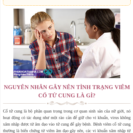
NGUYÊN NHÂN GÂY NÊN TÌNH TRẠNG VIÊM
CỔ TỬ CUNG LÀ GÌ?
Cổ tử cung là bộ phận quan trọng trong cơ quan sinh sản của nữ giới, nó
hoạt động có tác dụng như một rào cản để giữ cho vi khuẩn, virus không
xâm nhập được từ âm đạo vào tử cung để gây bệnh. Bệnh viêm cổ tử cung
thường là biến chứng từ viêm âm đạo gây nên, các vi khuẩn xâm nhập từ