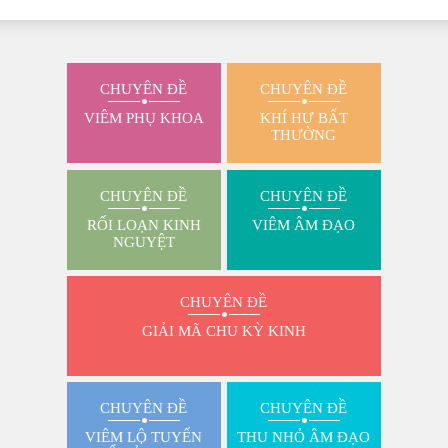
CHUYÊN ĐỀ
CHUYÊN ĐỀ
VIÊM PHỤ KHOA
KHÍ HƯ BẤT
THƯỜNG
CHUYÊN ĐỀ
CHUYÊN ĐỀ
RỐI LOẠN KINH
VIÊM ÂM ĐẠO
NGUYỆT
CHUYÊN ĐỀ
GIẢI MÃ CHU KỲ KINH
CHUYÊN ĐỀ
CHUYÊN ĐỀ
VIÊM LỘ TUYẾN
THU NHỎ ÂM ĐẠO