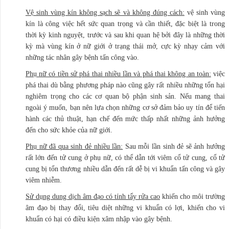
Vệ sinh vùng kín không sạch sẽ và không đúng cách:
vệ sinh vùng
kín là công việc hết sức quan trọng và cần thiết, đặc biệt là trong
thời kỳ kinh nguyệt, trước và sau khi quan hệ bởi đây là những thời
kỳ mà vùng kín ở nữ giới ở trạng thái mở, cực kỳ nhạy cảm với
những tác nhân gây bệnh tấn công vào.
Phụ nữ có tiền sử phá thai nhiều lần và phá thai không an toàn:
việc
phá thai dù bằng phương pháp nào cũng gây rất nhiều những tổn hại
nghiêm trọng cho các cơ quan bộ phận sinh sản. Nếu mang thai
ngoài ý muốn, bạn nên lựa chọn những cơ sở đảm bảo uy tín để tiến
hành các thủ thuật, hạn chế đến mức thấp nhất những ảnh hưởng
đến cho sức khỏe của nữ giới.
Phụ nữ đã qua sinh đẻ nhiều lần:
Sau mỗi lần sinh đẻ sẽ ảnh hưởng
rất lớn đến tử cung ở phụ nữ, có thể dẫn tới viêm cổ tử cung, cổ tử
cung bị tổn thương nhiều dẫn đến rất dễ bị vi khuẩn tấn công và gây
viêm nhiễm.
Sử dụng dung dịch âm đạo có tính tẩy rửa cao
khiến cho môi trường
âm đạo bị thay đổi, tiêu diệt những vi khuẩn có lợi, khiến cho vi
khuẩn có hại có điều kiện xâm nhập vào gây bệnh.