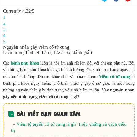
Currently 4.32/5
KẾ HOẠCH HÓA
1
GIA ĐÌNH
2
3
4
5
BỆNH HẬU MÔN
Nguyên nhân gây viêm cổ tử cung
Điểm trung bình:
4.3
/
5
(
1227
lượt đánh giá )
Các
bệnh phụ khoa
luôn là nỗi ám ảnh rất lớn đối với chị em phụ nữ. Bởi
vì những bệnh phụ khoa không chỉ ảnh hưởng đến sinh hoạt hàng ngày mà
nó còn ảnh hưởng đến sức khỏe sinh sản của chị em.
Viêm cổ tử cung
là
bệnh phụ khoa nguy hiểm, phổ biến thường gặp ở nữ giới, là một trong
những nguyên nhân gây tình trạng vô sinh hiếm muộn. Vậy
nguyên nhân
gây nên tình trạng viêm cổ tử cung
là gì?
Viêm lộ tuyến cổ tử cung là gì? Triệu chứng và cách điều
trị