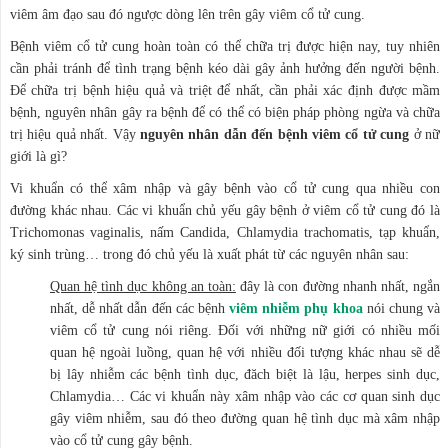
viêm âm đạo sau đó ngược dòng lên trên gây viêm cổ tử cung.
Bệnh viêm cổ tử cung hoàn toàn có thể chữa trị được hiện nay, tuy nhiên
cần phải tránh để tình trạng bệnh kéo dài gây ảnh hưởng đến người bệnh.
Để chữa trị bệnh hiệu quả và triệt để nhất, cần phải xác định được mầm
bệnh, nguyên nhân gây ra bệnh để có thể có biện pháp phòng ngừa và chữa
trị hiệu quả nhất. Vậy
nguyên nhân dẫn đến bệnh viêm cổ tử cung
ở nữ
giới là gì?
Vi khuẩn có thể xâm nhập và gây bệnh vào cổ tử cung qua nhiều con
đường khác nhau. Các vi khuẩn chủ yếu gây bệnh ở viêm cổ tử cung đó là
Trichomonas vaginalis, nấm Candida, Chlamydia trachomatis, tạp khuẩn,
ký sinh trùng… trong đó chủ yếu là xuất phát từ các nguyên nhân sau:
Quan hệ tình dục không an toàn:
đây là con đường nhanh nhất, ngắn
nhất, dễ nhất dẫn đến các bệnh
viêm nhiễm phụ khoa
nói chung và
viêm cổ tử cung nói riêng. Đối với những nữ giới có nhiều mối
quan hệ ngoài luồng, quan hệ với nhiều đối tượng khác nhau sẽ dễ
bị lây nhiễm các bệnh tình dục, đăch biệt là lậu, herpes sinh dục,
Chlamydia… Các vi khuẩn này xâm nhập vào các cơ quan sinh dục
gây viêm nhiễm, sau đó theo đường quan hệ tình dục mà xâm nhập
vào cổ tử cung gây bệnh.