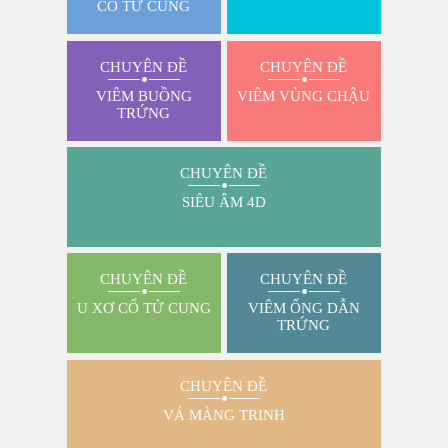
CỔ TỬ CUNG
CHUYÊN ĐỀ
CHUYÊN ĐỀ
VIÊM BUỒNG
VIÊM VÙNG CHẬU
TRỨNG
CHUYÊN ĐỀ
SIÊU ÂM 4D
CHUYÊN ĐỀ
CHUYÊN ĐỀ
U XƠ CỔ TỬ CUNG
VIÊM ỐNG DẪN
TRỨNG
CHUYÊN ĐỀ
VÁ MÀNG TRINH