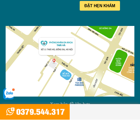
ĐẶT HẸN KHÁM
Xem bản đồ lớn hơn
BẢN QUYỀN THUỘC VỀ PHÒNG
KHÁM PHỤ KHOA
THÁI HÀ
2008 - 2026