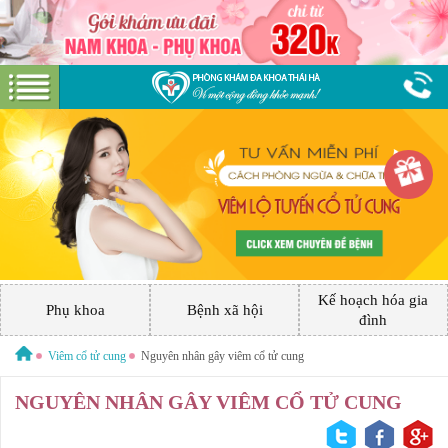
Hotline:
0379 544 317
Miễn phí tư vấn
GIỚI THIỆU VỀ PHÒNG KHÁM
GIỚI THIỆU
CƠ SỞ VẬT CHẤT
Kế hoạch hóa gia
GÓI DỊCH VỤ
Phụ khoa
Bệnh xã hội
đình
PHỤ KHOA
HƯỚNG DẪN VÀ CHI PHÍ
Viêm cổ tử cung
Nguyên nhân gây viêm cổ tử cung
ĐẶT LỊCH HẸN KHÁM
NGUYÊN NHÂN GÂY VIÊM CỔ TỬ CUNG
BỆNH XÃ HỘI
ĐƯỜNG TỚI PHÒNG KHÁM