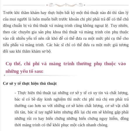
Trước khi thăm khám hay thực hiện bất kỳ một thủ thuật nào đó thì tâm lý
của mọi người là luôn muốn biết trước khoản chi phí phải trả để có thể chủ
động chuẩn bị và thủ thuật vá màng trinh cũng không ngoại lệ. Tuy nhiên,
theo các chuyên gia sản phụ khoa thủ thuật vá màng trinh còn phụ thuộc
vào rất nhiều yếu tố nên rất khó để có thể đưa ra một mức phí cụ thể cho
tiểu phẩu vá màng trinh. Các bác sĩ chỉ có thể đưa ra một mức giá tương
đối sau khi thăm khám sơ bộ.
Cụ thể, chi phí vá màng trinh thường phụ thuộc vào
những yếu tố sau:
Cơ sở y tế thực hiện thủ thuật
- Thực hiện thủ thuật tại những cơ sở y tế có uy tín và chất lượng,
bác sĩ có bề dày kinh nghiệm thì mức chi phí mà chị em phải trả
thường cao hơn so với những cơ sở kém chất lượng, cơ sở vật chất
tồi tàn, bác sĩ tay nghề kém nhưng đổi lại chị em sẽ không gặp phải
những rủi ro hay biến chứng những biến chứng nguy hiểm, đồng
thời màng trinh có thể khôi phục một cách nhanh chóng.