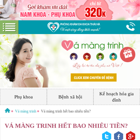
Hotline:
0379 544 317
Miễn phí tư vấn
GIỚI THIỆU VỀ PHÒNG KHÁM
GIỚI THIỆU
CƠ SỞ VẬT CHẤT
Kế hoạch hóa gia
GÓI DỊCH VỤ
Phụ khoa
Bệnh xã hội
đình
PHỤ KHOA
HƯỚNG DẪN VÀ CHI PHÍ
Vá màng trinh
Vá màng trinh hết bao nhiêu tiền?
ĐẶT LỊCH HẸN KHÁM
VÁ MÀNG TRINH HẾT BAO NHIÊU TIỀN?
BỆNH XÃ HỘI
ĐƯỜNG TỚI PHÒNG KHÁM