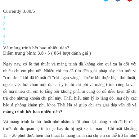
Currently 3.80/5
KẾ HOẠCH HÓA
1
GIA ĐÌNH
2
3
4
5
BỆNH HẬU MÔN
Vá màng trinh hết bao nhiêu tiền?
Điểm trung bình:
3.8
/
5
(
864
lượt đánh giá )
Ngày nay, có lẽ thủ thuật vá màng trinh đã không còn quá xa lạ đối với
nhiều chị em phụ nữ. Nhiều chị em đã tìm đến giải pháp này như một vị
“cứu tinh” khi đã lỡ mất đi “cái ngàn vàng”. Trước khi thực hiện thủ thuật,
ngoài việc lựa chọn một địa chỉ y tế thì chi phí vá màng trinh cũng là vấn
đề mà nhiều chị em lo lắng bởi không phải ai cũng có đủ điều kiện để chi
trả cho những khoản chi phí này. Thấu hiểu tâm lý lo lắng đó, sau đây các
bác sĩ phòng khám phụ khoa Thái Hà sẽ giúp chị em giải đáp vấn đề
vá
màng trinh hết bao nhiêu tiền?
Vá màng trinh là thủ thuật nhỏ nhằm khôi phục lại màng trinh đã bị rách
trước đó do quan hệ tình dục hay do bị ngã xe, tai nạn… Chỉ mất khoảng
15 – 20 phút thực hiện thủ thuật là màng trinh của chị em có thể trở lại như