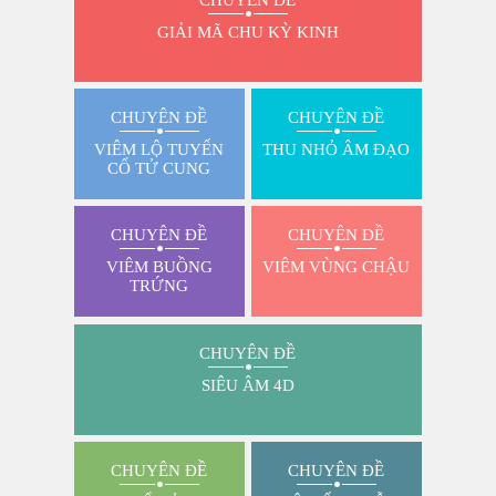
GIẢI MÃ CHU KỲ KINH
CHUYÊN ĐỀ
CHUYÊN ĐỀ
VIÊM LỘ TUYẾN
THU NHỎ ÂM ĐẠO
CỔ TỬ CUNG
CHUYÊN ĐỀ
CHUYÊN ĐỀ
VIÊM BUỒNG
VIÊM VÙNG CHẬU
TRỨNG
CHUYÊN ĐỀ
SIÊU ÂM 4D
CHUYÊN ĐỀ
CHUYÊN ĐỀ