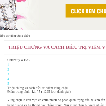
điều trị viêm vùng chậu
TRIỆU CHỨNG VÀ CÁCH ĐIỀU TRỊ VIÊM 
Currently 4.15/5
1
2
3
4
5
Triệu chứng và cách điều trị viêm vùng chậu
Điểm trung bình:
4.1
/
5
(
1225
lượt đánh giá )
Vùng chậu là khu vực có chứa nhiều bộ phận quan trọng của hệ sinh sản 
bàng quang và hệ thống dây chằng rộng. Nếu vùng chậu bị viêm nhiễm th