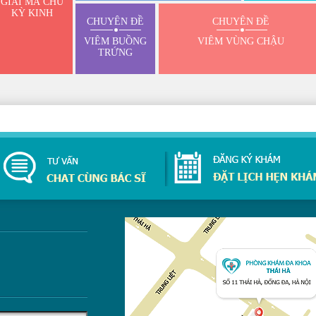
GIẢI MÃ CHU
KỲ KINH
CHUYÊN ĐỀ
CHUYÊN ĐỀ
VIÊM BUỒNG
VIÊM VÙNG CHẬU
TRỨNG