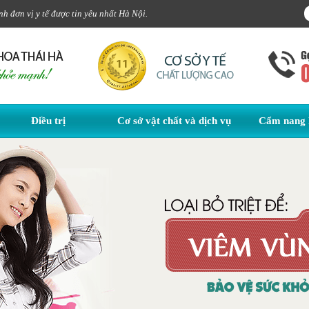
 đơn vị y tế được tin yêu nhất Hà Nội.
Điều trị
Cơ sở vật chất và dịch vụ
Cẩm nang 