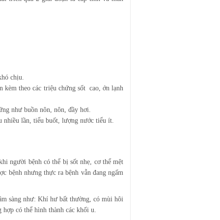
khó chịu.
 kèm theo các triệu chứng sốt cao, ớn lạnh
ứng như buồn nôn, nôn, đầy hơi.
 nhiều lần, tiểu buốt, lượng nước tiểu ít.
hi người bệnh có thể bị sốt nhẹ, cơ thể mệt
được bệnh nhưng thực ra bệnh vẫn đang ngấm
lâm sàng như: Khí hư bất thường, có mùi hôi
 hợp có thể hình thành các khối u.