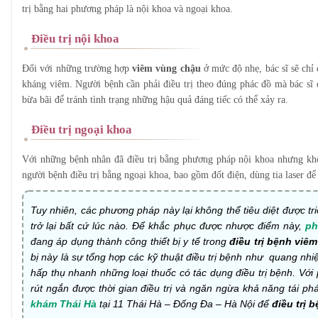
trị bằng hai phương pháp là nội khoa và ngoại khoa.
Điều trị nội khoa
Đối với những trường hợp
viêm vùng chậu
ở mức độ nhẹ, bác sĩ sẽ chỉ 
kháng viêm. Người bệnh cần phải điều trị theo đúng phác đồ mà bác sĩ 
bừa bãi để tránh tình trạng những hậu quả đáng tiếc có thể xảy ra.
Điều trị ngoại khoa
Với những bệnh nhân đã điều trị bằng phương pháp nội khoa nhưng khôn
người bệnh điều trị bằng ngoại khoa, bao gồm đốt điện, dùng tia laser để 
Tuy nhiên, các phương pháp này lại không thể tiêu diệt được tri
trở lại bất cứ lúc nào. Để khắc phục được nhược điểm này,
ph
đang áp dụng thành công thiết bị y tế trong
điều trị bệnh viê
bị này là sự tổng hợp các kỹ thuật điều trị bệnh như quang nhi
hấp thụ nhanh những loại thuốc có tác dụng điều trị bệnh. Vớ
rút ngắn được thời gian điều trị và ngăn ngừa khả năng tái p
khám Thái Hà
tại 11 Thái Hà – Đống Đa – Hà Nội để
điều trị 