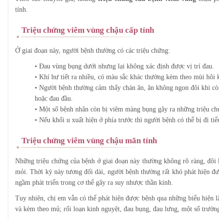
tính.
Triệu chứng viêm vùng chậu cấp tính
Ở giai đoạn này, người bệnh thường có các triệu chứng:
• Đau vùng bụng dưới nhưng lại không xác định được vị trí đau.
• Khí hư tiết ra nhiều, có màu sắc khác thường kèm theo mùi hôi 
• Người bệnh thường cảm thấy chán ăn, ăn không ngon đôi khi còn
hoặc đau đầu.
• Một số bệnh nhân còn bị viêm màng bụng gây ra những triệu ch
• Nếu khối u xuất hiện ở phía trước thì người bệnh có thể bị đi tiểu
Triệu chứng viêm vùng chậu mãn tính
Những triệu chứng của bệnh ở giai đoạn này thường không rõ ràng, đôi k
mỏi. Thời kỳ này tương đối dài, người bệnh thường rất khó phát hiện 
ngầm phát triển trong cơ thể gây ra suy nhược thần kinh.
Tuy nhiên, chị em vẫn có thể phát hiện được bệnh qua những biểu hiện 
và kèm theo mủ; rối loạn kinh nguyệt, đau bụng, đau lưng, một số trường