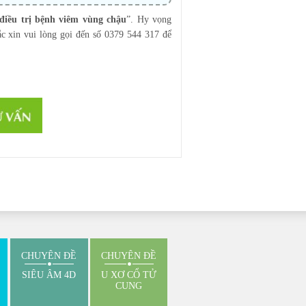
điều trị bệnh viêm vùng chậu
”. Hy vọng
ắc xin vui lòng gọi đến số 0379 544 317 để
CHUYÊN ĐỀ
CHUYÊN ĐỀ
SIÊU ÂM 4D
U XƠ CỔ TỬ
CUNG