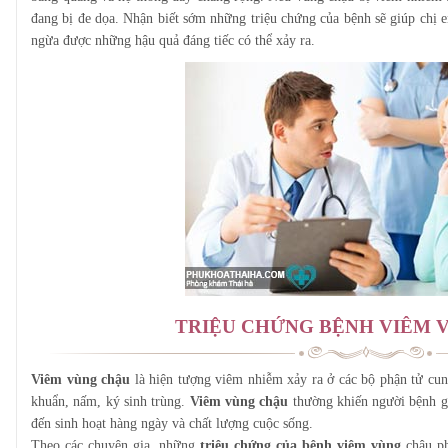
đang bị đe dọa. Nhận biết sớm những triệu chứng của bệnh sẽ giúp chị em
ngừa được những hậu quả đáng tiếc có thể xảy ra.
TRIỆU CHỨNG BỆNH VIÊM 
Viêm vùng chậu
là hiện tượng viêm nhiễm xảy ra ở các bộ phận tử cu
khuẩn, nấm, ký sinh trùng.
Viêm vùng chậu
thường khiến người bệnh g
đến sinh hoạt hàng ngày và chất lượng cuộc sống.
Theo các chuyên gia, những
triệu chứng của bệnh viêm vùng
chậu ph