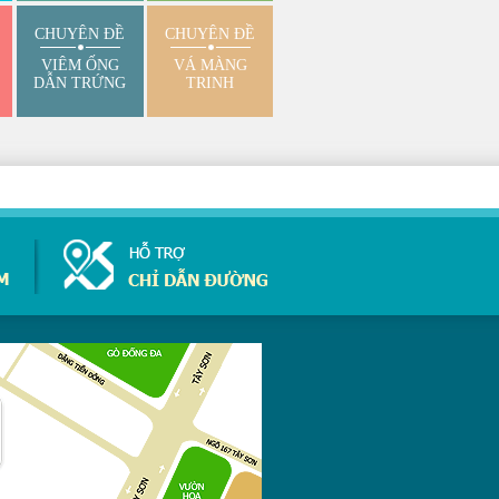
CHUYÊN ĐỀ
CHUYÊN ĐỀ
VIÊM ỐNG
VÁ MÀNG
DẪN TRỨNG
TRINH