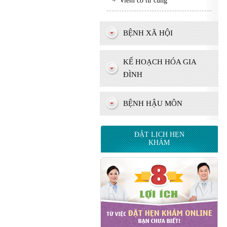
Viêm cổ tử cung
BỆNH XÃ HỘI
KẾ HOẠCH HÓA GIA
ĐÌNH
BỆNH HẬU MÔN
ĐẶT LỊCH HẸN
KHÁM