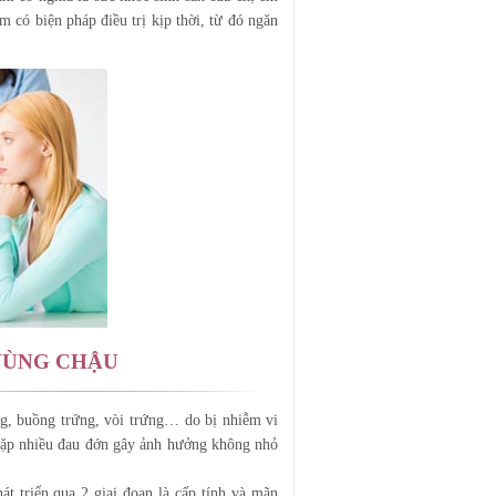
 có biện pháp điều trị kịp thời, từ đó ngăn
VÙNG CHẬU
ng, buồng trứng, vòi trứng… do bị nhiễm vi
ặp nhiều đau đớn gây ảnh hưởng không nhỏ
át triển qua 2 giai đoạn là cấp tính và mãn