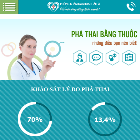
Hotline:
0365 116 117
Miễn phí tư vấn &
GIỚI THIỆU VỀ PHÒNG KHÁM
GIỚI THIỆU
CƠ SỞ VẬT CHẤT
GÓI DỊCH VỤ
PHỤ KHOA
HƯỚNG DẪN VÀ CHI PHÍ
KHẢO SÁT LÝ DO PHÁ THAI
ĐẶT LỊCH HẸN KHÁM
BỆNH XÃ HỘI
ĐƯỜNG TỚI PHÒNG KHÁM
KẾ HOẠCH HÓA