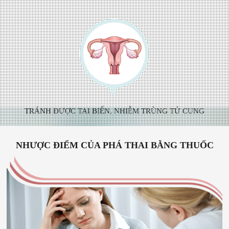
TRÁNH ĐƯỢC TAI BIẾN, NHIỄM TRÙNG TỬ CUNG
NHƯỢC ĐIỂM CỦA PHÁ THAI BẰNG THUỐC