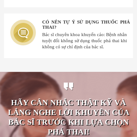
CÓ NÊN TỰ Ý SỬ DỤNG THUỐC PHÁ
THAI?
Bác sĩ chuyên khoa khuyến cáo: Bệnh nhân
tuyệt đối không sử dụng thuốc phá thai khi
không có sự chỉ định của bác sĩ.
HÃY CÂN NHẮC THẬT KỸ VÀ
LẮNG NGHE LỜI KHUYÊN CỦA
BÁC SĨ TRƯỚC KHI LỰA CHỌN
PHÁ THAI!