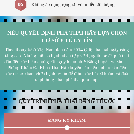
Không áp dụng rộng rãi với nhiều đối tượng
NẾU QUYẾT ĐỊNH PHÁ THAI HÃY LỰA CHỌN
CƠ SỞ Y TẾ UY TÍN
Theo thống kê ở Việt Nam đến năm 2014 tỷ lệ phá thai ngày càng
tăng cao. Nhưng một số bệnh nhân tự ý sử dụng thuốc để phá thai
dẫn đến các biến chứng rất nguy hiểm như: Băng huyết, vô sinh,...
Phòng Khám Đa Khoa Thái Hà khuyến cáo bệnh nhân nên đến
các cơ sở khám chữa bệnh uy tín để được các bác sĩ khám và đưa
ra phương pháp phá thai phù hợp.
QUY TRÌNH PHÁ THAI BẰNG THUỐC
ĐĂNG KÝ KHÁM