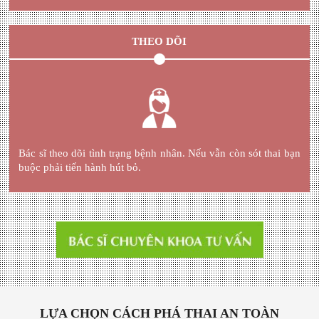
THEO DÕI
Bác sĩ theo dõi tình trạng bệnh nhân. Nếu vẫn còn sót thai bạn
buộc phải tiến hành hút bỏ.
LỰA CHỌN CÁCH PHÁ THAI AN TOÀN