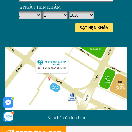
NGÀY HẸN KHÁM
ĐẶT HẸN KHÁM
Xem bản đồ lớn hơn